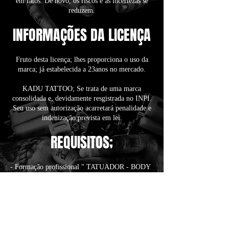
em fatos. De novo, os riscos e as incertezas se
reduzem.
INFORMAÇÕES DA LICENÇA
Fruto desta licença; lhes proporciona o uso da
marca; já estabelecida a 23anos no mercado.
KADU TATTOO; Se trata de uma marca
consolidada e, devidamente resgistrada no INPI.
Seu uso sem autorização acarretará penalidade e
indenização prevista em lei.
REQUISITOS;
- Formação profissional " TATUADOR - BODY
PIERCER ".
- Seguir normas sanitárias.
- Imóvel das atividades em perfeitas condições de
uso.
- Possuir capital de giro " publicidade, materiais,
investimento, contas básicas".