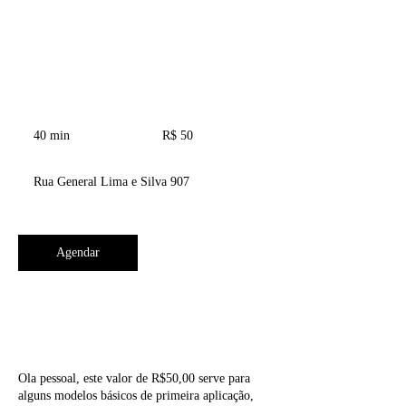
ARTISTA - Pedro Lopes
50
Reais
40 min
4
R$ 50
brasileiros
0
m
Rua General Lima e Silva 907
i
n
Agendar
Descrição do serviço
Ola pessoal, este valor de R$50,00 serve para
alguns modelos básicos de primeira aplicação,