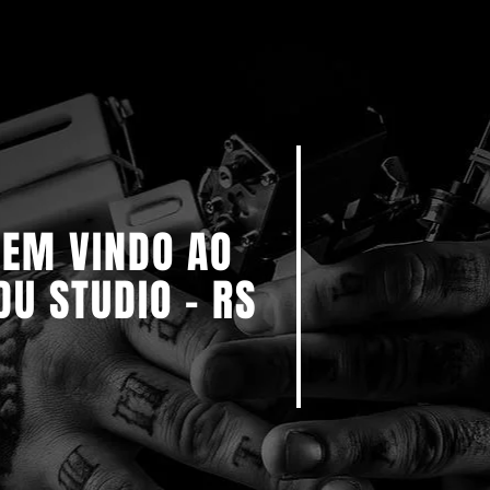
BEM VINDO AO
DU STUDIO - RS