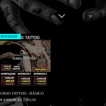
NOVIDADE
Visualização rápida
URSO TATTOO - BÁSICO
reço normal
Preço promocional
$ 3.000,00
R$ 2.010,00