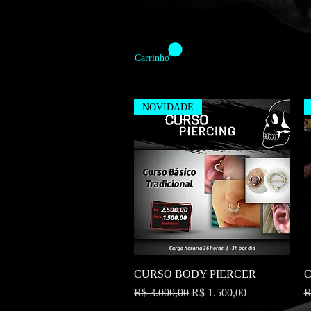
Carrinho
NOVIDADE
Visualização rápida
CURSO BODY PIERCER
C
Preço normal
Preço promocional
P
R$ 3.000,00
R$ 1.500,00
R